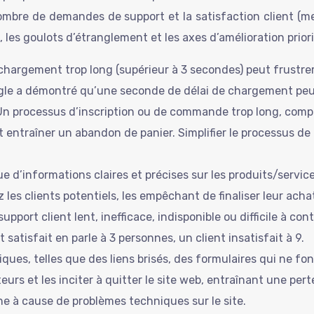
nombre de demandes de support et la satisfaction client (
es goulots d’étranglement et les axes d’amélioration priori
argement trop long (supérieur à 3 secondes) peut frustrer les
ogle a démontré qu’une seconde de délai de chargement peut
Un processus d’inscription ou de commande trop long, compo
 et entraîner un abandon de panier. Simplifier le processus
d’informations claires et précises sur les produits/services, 
 les clients potentiels, les empêchant de finaliser leur acha
upport client lent, inefficace, indisponible ou difficile à cont
 satisfait en parle à 3 personnes, un client insatisfait à 9.
ques, telles que des liens brisés, des formulaires qui ne fo
teurs et les inciter à quitter le site web, entraînant une pe
e à cause de problèmes techniques sur le site.