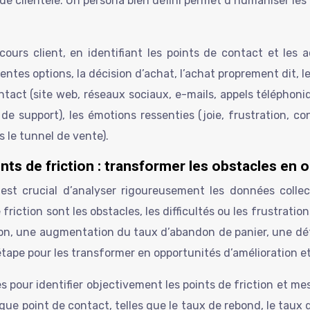
de clientèle. Un persona bien défini permet d’humaniser l
cours client, en identifiant les points de contact et les
ntes options, la décision d’achat, l’achat proprement dit, l
ontact (site web, réseaux sociaux, e-mails, appels téléphoni
de support), les émotions ressenties (joie, frustration, con
s le tunnel de vente).
nts de friction : transformer les obstacles en 
l est crucial d’analyser rigoureusement les données collec
e friction sont les obstacles, les difficultés ou les frustrat
n, une augmentation du taux d’abandon de panier, une détér
re étape pour les transformer en opportunités d’amélioration e
s pour identifier objectivement les points de friction et mes
ue point de contact, telles que le taux de rebond, le taux 