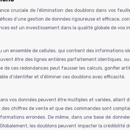
tance cruciale de l’élimination des doublons dans vos feui
éfices d’une gestion de données rigoureuse et efficace, cont
nces est un investissement dans la qualité globale de vos i
 un ensemble de cellules, qui contient des informations id
euvent être des lignes entières parfaitement identiques, o
de ces redondances peut fausser les calculs, gonfler artifi
able d’identifier et d’éliminer ces doublons avec efficacité.
ns vos données peuvent être multiples et variées, allant de
ez des chiffres de vente et que des commandes sont comptab
nformations erronées. De même, dans une base de données
Globalement, les doublons peuvent impacter la crédibilité de