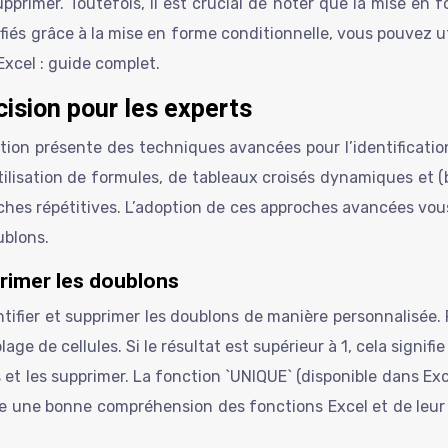
primer. Toutefois, il est crucial de noter que la mise en f
és grâce à la mise en forme conditionnelle, vous pouvez uti
 Excel : guide complet.
ision pour les experts
ction présente des techniques avancées pour l’identificatio
tilisation de formules, de tableaux croisés dynamiques et 
ches répétitives. L’adoption de ces approches avancées vou
ublons.
primer les doublons
ntifier et supprimer les doublons de manière personnalisée.
 de cellules. Si le résultat est supérieur à 1, cela signifi
et les supprimer. La fonction `UNIQUE` (disponible dans Exc
e une bonne compréhension des fonctions Excel et de leur s